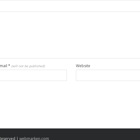
mail
*
Website
(will not be published)
 Reserved |
webmarken.com