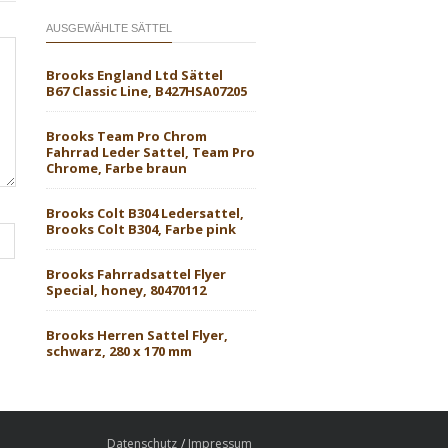
AUSGEWÄHLTE SÄTTEL
Brooks England Ltd Sättel
B67 Classic Line, B427HSA07205
Brooks Team Pro Chrom
Fahrrad Leder Sattel, Team Pro
Chrome, Farbe braun
Brooks Colt B304 Ledersattel,
Brooks Colt B304, Farbe pink
Brooks Fahrradsattel Flyer
Special, honey, 80470112
Brooks Herren Sattel Flyer,
schwarz, 280 x 170 mm
Datenschutz
Impressum