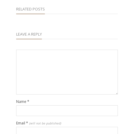
RELATED POSTS
LEAVE A REPLY
Name
*
Email
*
(will not be published)