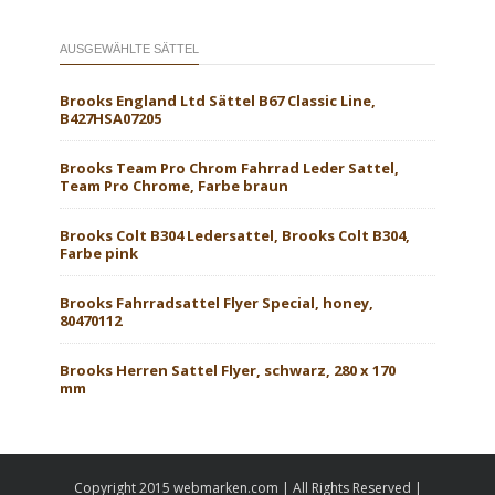
AUSGEWÄHLTE SÄTTEL
Brooks England Ltd Sättel B67 Classic Line,
B427HSA07205
Brooks Team Pro Chrom Fahrrad Leder Sattel,
Team Pro Chrome, Farbe braun
Brooks Colt B304 Ledersattel, Brooks Colt B304,
Farbe pink
Brooks Fahrradsattel Flyer Special, honey,
80470112
Brooks Herren Sattel Flyer, schwarz, 280 x 170
mm
Copyright 2015 webmarken.com | All Rights Reserved |