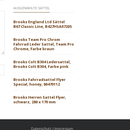
AUSGEWÄHLTE SÄTTEL
Brooks England Ltd Sättel
B67 Classic Line, B427HSA07205
Brooks Team Pro Chrom
Fahrrad Leder Sattel, Team Pro
Chrome, Farbe braun
Brooks Colt B304 Ledersattel,
Brooks Colt B304, Farbe pink
Brooks Fahrradsattel Flyer
Special, honey, 80470112
Brooks Herren Sattel Flyer,
schwarz, 280 x 170 mm
Datenschutz
Impressum