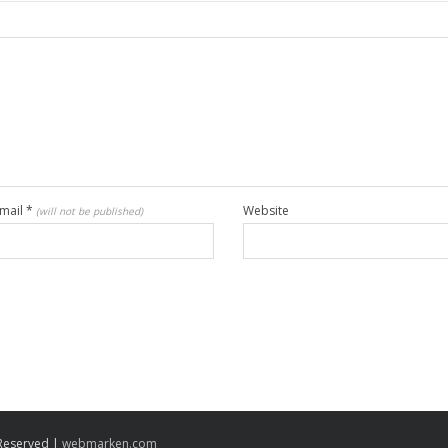
mail
*
Website
(will not be published)
 Reserved |
webmarken.com