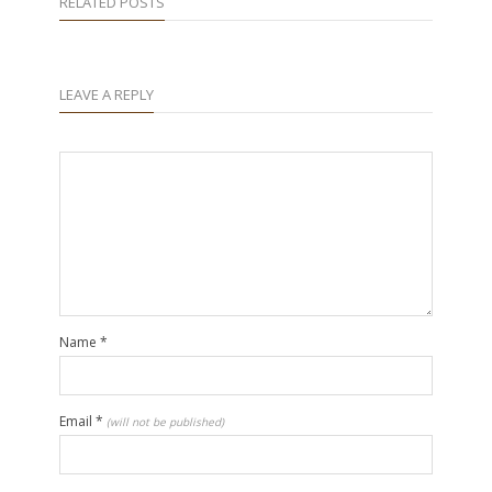
RELATED POSTS
LEAVE A REPLY
Name
*
Email
*
(will not be published)