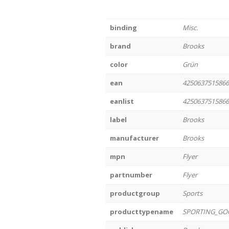
binding
Misc.
brand
Brooks
color
Grün
ean
4250637515866
eanlist
4250637515866
label
Brooks
manufacturer
Brooks
mpn
Flyer
partnumber
Flyer
productgroup
Sports
producttypename
SPORTING_GO