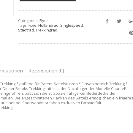
Categories:
Flyer
Tags:
Fixie
,
Hollandrad
,
Singlespeed
,
Stadtrad
,
Trekkingrad
ormationen
Rezensionen (0)
Trekking * paßend für Patent-Sattelstützen * Einsatzbereich Trekking *
m Dieser Brooks Trekkingsattel ist der Nachfolger der Modelle Counteß
eingefahren, paßt sich die strapazierfähige Kernlederdecke der
mal an. Die angeschnittenen Flanken des Sattels ermöglichen ein freiere
ar einer bei Sportsandmoreshop exclusiven Farbvielfalt.
rekking