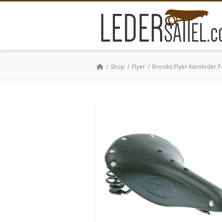
Shop
Flyer
Brooks Flyer Kernleder F